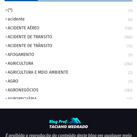
(*)
(1)
acidente
(4)
ACIDENTE AÉREO
(110)
ACIDENTE DE TRANSITO
(160)
ACIDENTE DE TRÂNSITO
(13)
AFOGAMENTO
(1)
AGRICULTURA
(254)
AGRICULTURA E MEIO AMBIENTE
(2)
AGRO
(1)
AGRONEGÓCIOS
(787)
AGROPECUÁRIA
(37)
AMBIENTE
(9)
ANIVERSARIANTE DO DIA
(2)
ANIVERSÁRIO DA CIDADE
(2)
ANIVERSÁRIOS
(1)
É proibida a reprodução do conteúdo deste blog em qualquer meio