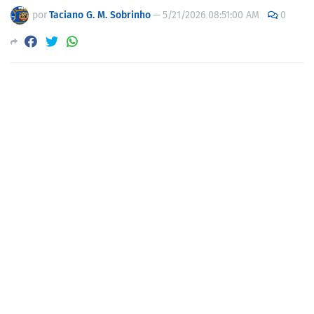
por
Taciano G. M. Sobrinho
—
5/21/2026 08:51:00 AM
0