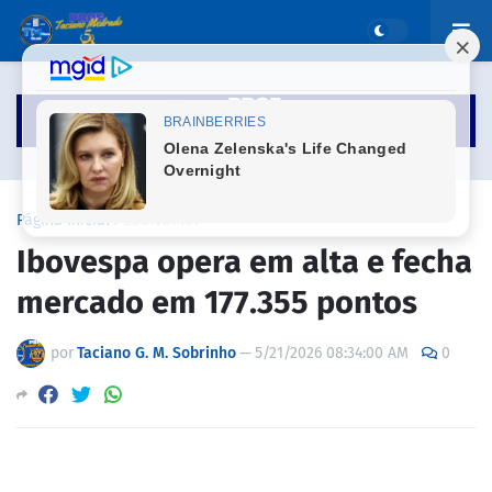
Página inicial
ECONOMIA
Ibovespa opera em alta e fecha
mercado em 177.355 pontos
por
Taciano G. M. Sobrinho
—
5/21/2026 08:34:00 AM
0