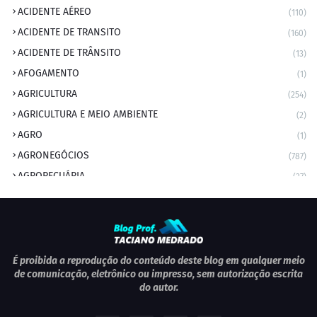
ACIDENTE AÉREO
(110)
ACIDENTE DE TRANSITO
(160)
ACIDENTE DE TRÂNSITO
(13)
AFOGAMENTO
(1)
AGRICULTURA
(254)
AGRICULTURA E MEIO AMBIENTE
(2)
AGRO
(1)
AGRONEGÓCIOS
(787)
AGROPECUÁRIA
(37)
AMBIENTE
(9)
ANIVERSARIANTE DO DIA
(2)
ANIVERSÁRIO DA CIDADE
(2)
ANIVERSÁRIOS
(1)
É proibida a reprodução do conteúdo deste blog em qualquer meio
de comunicação, eletrônico ou impresso, sem autorização escrita
APEXBRASIL
(1)
do autor.
artigo
(5)