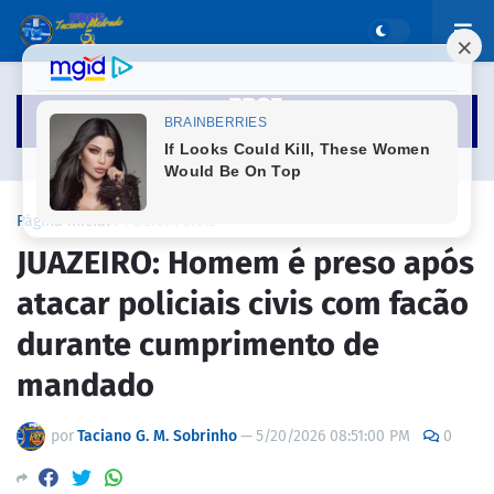
Página inicial
POLÍCIA CIVIL
JUAZEIRO: Homem é preso após
atacar policiais civis com facão
durante cumprimento de
mandado
por
Taciano G. M. Sobrinho
—
5/20/2026 08:51:00 PM
0