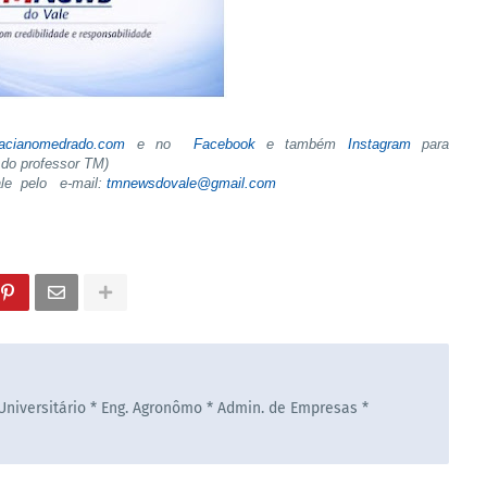
tacianomedrado.com
e no
Facebook
e também
Instagram
para
do professor TM)
ale pelo e-mail:
tmnewsdovale@gmail.com
 Universitário * Eng. Agronômo * Admin. de Empresas *