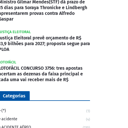
Ministro Gilmar Mendes(STF) dá prazo de
15 dias para Soraya Thronicke e Lindbergh
apresentarem provas contra Alfredo
Gaspar
JUSTIÇA ELEITORAL
Justiça Eleitoral prevê orçamento de R$
13,9 bilhões para 2027; proposta segue para
PLOA
LOTOFÁCIL
LOTOFÁCIL CONCURSO 3756: tres apostas
acertam as dezenas da faixa principal e
cada uma vai receber mais de R$
Categorias
(*)
(1)
acidente
(4)
ACIDENTE AÉREO
(110)