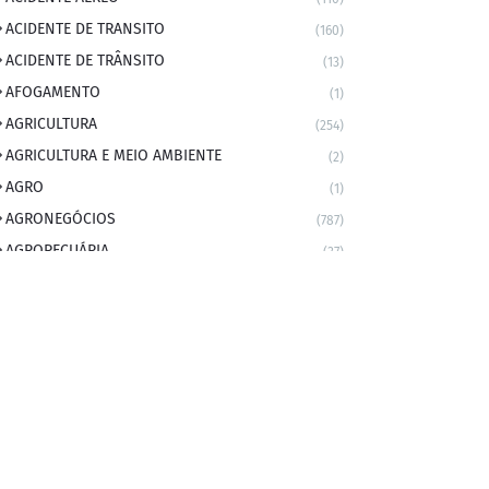
ACIDENTE DE TRANSITO
(160)
ACIDENTE DE TRÂNSITO
(13)
AFOGAMENTO
(1)
AGRICULTURA
(254)
AGRICULTURA E MEIO AMBIENTE
(2)
AGRO
(1)
AGRONEGÓCIOS
(787)
AGROPECUÁRIA
(37)
AMBIENTE
(9)
ANIVERSARIANTE DO DIA
(2)
ANIVERSÁRIO DA CIDADE
(2)
ANIVERSÁRIOS
(1)
APEXBRASIL
(1)
artigo
(5)
ARTIGOS
(339)