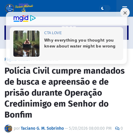
Página inicial
POLÍCIA CIVIL
Polícia Civil cumpre mandados
de busca e apreensão e de
prisão durante Operação
Credinimigo em Senhor do
Bonfim
por
Taciano G. M. Sobrinho
—
5/20/2026 08:00:00 PM
0