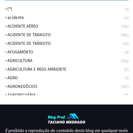
(*)
(1)
acidente
(4)
ACIDENTE AÉREO
(110)
ACIDENTE DE TRANSITO
(160)
ACIDENTE DE TRÂNSITO
(13)
AFOGAMENTO
(1)
AGRICULTURA
(254)
AGRICULTURA E MEIO AMBIENTE
(2)
AGRO
(1)
AGRONEGÓCIOS
(787)
AGROPECUÁRIA
(37)
AMBIENTE
(9)
ANIVERSARIANTE DO DIA
(2)
ANIVERSÁRIO DA CIDADE
(2)
ANIVERSÁRIOS
(1)
É proibida a reprodução do conteúdo deste blog em qualquer meio