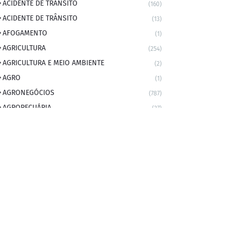
ACIDENTE DE TRANSITO
(160)
ACIDENTE DE TRÂNSITO
(13)
AFOGAMENTO
(1)
AGRICULTURA
(254)
AGRICULTURA E MEIO AMBIENTE
(2)
AGRO
(1)
AGRONEGÓCIOS
(787)
AGROPECUÁRIA
(37)
AMBIENTE
(9)
ANIVERSARIANTE DO DIA
(2)
ANIVERSÁRIO DA CIDADE
(2)
ANIVERSÁRIOS
(1)
APEXBRASIL
(1)
artigo
(5)
ARTIGOS
(339)
ARTIGOS JURÍDICOS
(17)