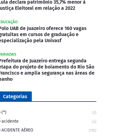
Lula declara patrimônio 35,7% menor à
Justiça Eleitoral em relação a 2022
EDUCAÇÃO
Polo UAB de Juazeiro oferece 160 vagas
gratuitas em cursos de graduação e
especialização pela Univasf
VARIADAS
Prefeitura de Juazeiro entrega segunda
etapa do projeto de boiamento do Rio São
Francisco e amplia segurança nas áreas de
banho
Categorias
(*)
(1)
acidente
(4)
ACIDENTE AÉREO
(110)