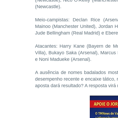
(Newcastle), Nico O'Reilly (Mancheste
(Newcastle).
Meio-campistas: Declan Rice (Arsena
Mainoo (Manchester United), Jordan He
Jude Bellingham (Real Madrid) e Ebere
Atacantes: Harry Kane (Bayern de Mun
Villa), Bukayo Saka (Arsenal), Marcus
e Noni Madueke (Arsenal).
A ausência de nomes badalados mostr
desempenho recente e encaixe tático, m
aposta dará resultado? A resposta vi