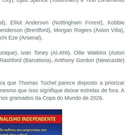
r City), Djed Spence (Tottenham) e Tino Livramento
l), Elliot Anderson (Nottingham Forest), Kobbie
nderson (Brentford), Morgan Rogers (Aston Villa),
chi Eze (Arsenal).
ique), Ivan Toney (Al-Ahli), Ollie Watkins (Aston
 Rashford (Barcelona), Anthony Gordon (Newcastle)
a que Thomas Tuchel parece disposto a priorizar
esmo que isso signifique deixar estrelas de fora. A
rá nos gramados da Copa do Mundo de 2026.