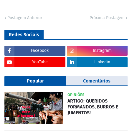
Postagem Anterior
Próxima Postagem
Redes Sociais
Facebook
Instagram
YouTube
Linkedin
Popular
Comentários
OPINIÕES
ARTIGO: QUERIDOS
FORMANDOS, BURROS E
JUMENTOS!