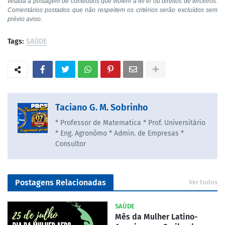
vetada a postagem de conteúdos que violem a lei e/ ou direitos de terceiros.
Comentários postados que não respeitem os critérios serão excluídos sem
prévio aviso.
Tags:
SAÚDE
Taciano G. M. Sobrinho
* Professor de Matematica * Prof. Universitário
* Eng. Agronômo * Admin. de Empresas *
Consultor
Postagens Relacionadas
Ver todos
SAÚDE
Mês da Mulher Latino-