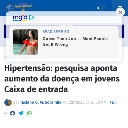
Página inicial
SAÚDE
Hipertensão: pesquisa aponta
aumento da doença em jovens
Caixa de entrada
por
Taciano G. M. Sobrinho
—
5/28/2025 01:30:00 PM
0