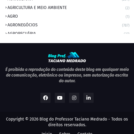
AGRICULTURA E MEIO AMBIENTE
(2)
AGRO
(1)
AGRONEGÓCIOS
(787)
AGROPECUÁRIA
(37)
AMBIENTE
(9)
ANIVERSARIANTE DO DIA
(2)
ANIVERSÁRIO DA CIDADE
(2)
ANIVERSÁRIOS
(1)
É proibida a reprodução do conteúdo deste blog em qualquer meio
de comunicação, eletrônico ou impresso, sem autorização escrita
APEXBRASIL
(1)
do autor.
artigo
(5)
ARTIGOS
(339)
ARTIGOS JURÍDICOS
(17)
AS RAPIDINHAS DO PROFESSOR
(1)
Copyright ©
2026
Blog do Professor Taciano Medrado
- Todos os
AVIAÇÃO
(1)
direitos reservados.
BOLETIM
(1)