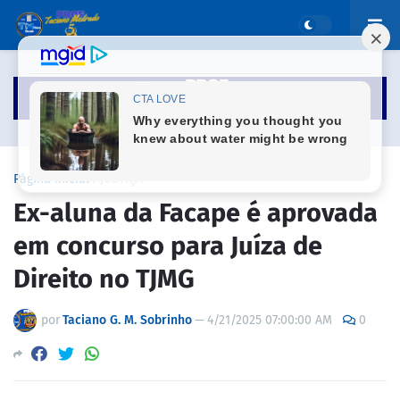
Página inicial
JUSTIÇA
Ex-aluna da Facape é aprovada
em concurso para Juíza de
Direito no TJMG
por
Taciano G. M. Sobrinho
—
4/21/2025 07:00:00 AM
0