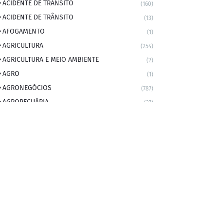
ACIDENTE DE TRANSITO
(160)
ACIDENTE DE TRÂNSITO
(13)
AFOGAMENTO
(1)
AGRICULTURA
(254)
AGRICULTURA E MEIO AMBIENTE
(2)
AGRO
(1)
AGRONEGÓCIOS
(787)
AGROPECUÁRIA
(37)
AMBIENTE
(9)
ANIVERSARIANTE DO DIA
(2)
ANIVERSÁRIO DA CIDADE
(2)
ANIVERSÁRIOS
(1)
APEXBRASIL
(1)
artigo
(5)
ARTIGOS
(339)
ARTIGOS JURÍDICOS
(17)