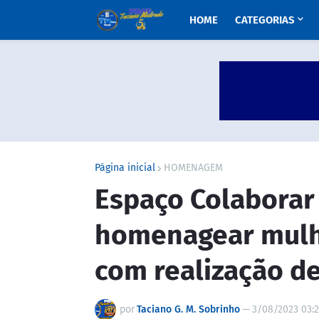
HOME
CATEGORIAS
Página inicial
HOMENAGEM
Espaço Colaborar
homenagear mul
com realização d
por
Taciano G. M. Sobrinho
—
3/08/2023 03: