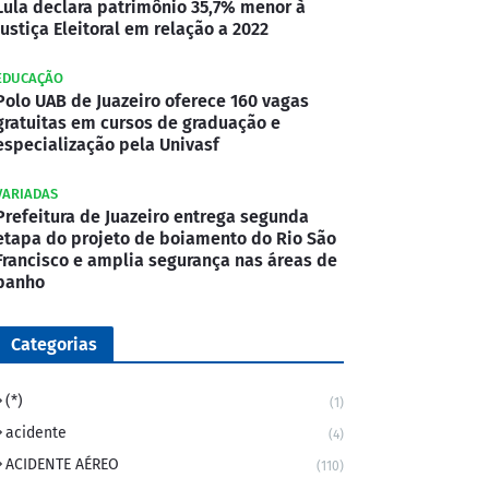
Lula declara patrimônio 35,7% menor à
Justiça Eleitoral em relação a 2022
EDUCAÇÃO
Polo UAB de Juazeiro oferece 160 vagas
gratuitas em cursos de graduação e
especialização pela Univasf
VARIADAS
Prefeitura de Juazeiro entrega segunda
etapa do projeto de boiamento do Rio São
Francisco e amplia segurança nas áreas de
banho
Categorias
(*)
(1)
acidente
(4)
ACIDENTE AÉREO
(110)