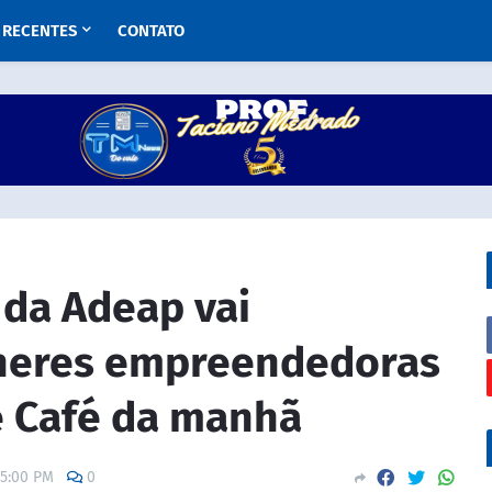
RECENTES
CONTATO
 da Adeap vai
heres empreendedoras
e Café da manhã
25:00 PM
0