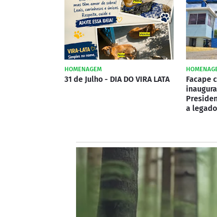
HOMENAGEM
HOMENAG
31 de Julho - DIA DO VIRA LATA
Facape c
inaugura
Preside
a legado