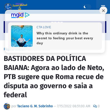
Página inicial
ELEIÇÕES 2022
BASTIDORES DA POLÍTICA
BAIANA: Agora ao lado de Neto,
PTB sugere que Roma recue de
disputa ao governo e saia a
federal
por
Taciano G. M. Sobrinho
—
7/15/2022 08:51:00 AM
0