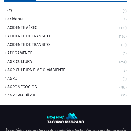
(*)
(1)
acidente
(4)
ACIDENTE AÉREO
(110)
ACIDENTE DE TRANSITO
(160)
ACIDENTE DE TRÂNSITO
(13)
AFOGAMENTO
(1)
AGRICULTURA
(254)
AGRICULTURA E MEIO AMBIENTE
(2)
AGRO
(1)
AGRONEGÓCIOS
(787)
AGROPECUÁRIA
(37)
AMBIENTE
(9)
ANIVERSARIANTE DO DIA
(2)
ANIVERSÁRIO DA CIDADE
(2)
ANIVERSÁRIOS
(1)
É proibida a reprodução do conteúdo deste blog em qualquer meio