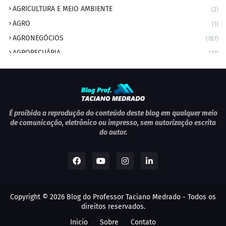
AGRICULTURA E MEIO AMBIENTE
(2)
AGRO
(1)
AGRONEGÓCIOS
(787)
AGROPECUÁRIA
(37)
AMBIENTE
(9)
ANIVERSARIANTE DO DIA
(2)
ANIVERSÁRIO DA CIDADE
(2)
ANIVERSÁRIOS
(1)
É proibida a reprodução do conteúdo deste blog em qualquer meio
de comunicação, eletrônico ou impresso, sem autorização escrita
APEXBRASIL
(1)
do autor.
artigo
(5)
ARTIGOS
(339)
ARTIGOS JURÍDICOS
(17)
AS RAPIDINHAS DO PROFESSOR
(1)
Copyright ©
2026
Blog do Professor Taciano Medrado
- Todos os
AVIAÇÃO
(1)
direitos reservados.
BOLETIM
(1)
Inicio
Sobre
Contato