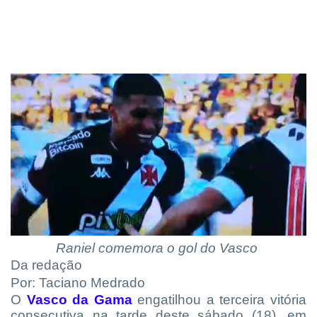
Raniel
comemora
o gol do Vasco
Da redação
Por: Taciano Medrado
O
Vasco da Gama
engatilhou a terceira vitória
consecutiva na tarde deste sábado (18), em