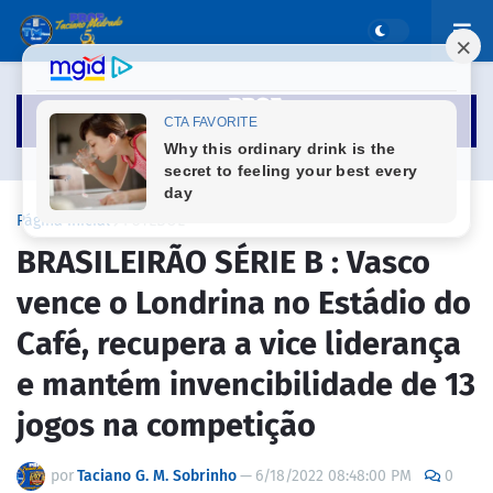
Página inicial
FUTEBOL
BRASILEIRÃO SÉRIE B : Vasco
vence o Londrina no Estádio do
Café, recupera a vice liderança
e mantém invencibilidade de 13
jogos na competição
por
Taciano G. M. Sobrinho
—
6/18/2022 08:48:00 PM
0