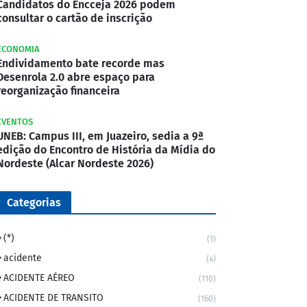
Candidatos do Encceja 2026 podem
consultar o cartão de inscrição
ECONOMIA
Endividamento bate recorde mas
Desenrola 2.0 abre espaço para
reorganização financeira
EVENTOS
UNEB: Campus III, em Juazeiro, sedia a 9ª
edição do Encontro de História da Mídia do
Nordeste (Alcar Nordeste 2026)
Categorias
(*)
(1)
acidente
(4)
ACIDENTE AÉREO
(110)
ACIDENTE DE TRANSITO
(160)