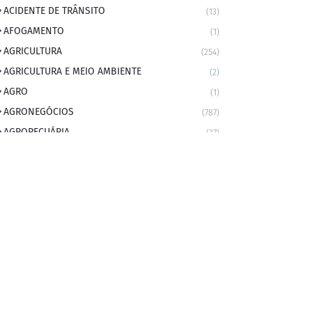
ACIDENTE DE TRÂNSITO
(13)
AFOGAMENTO
(1)
AGRICULTURA
(254)
AGRICULTURA E MEIO AMBIENTE
(2)
AGRO
(1)
AGRONEGÓCIOS
(787)
AGROPECUÁRIA
(37)
AMBIENTE
(9)
ANIVERSARIANTE DO DIA
(2)
ANIVERSÁRIO DA CIDADE
(2)
ANIVERSÁRIOS
(1)
APEXBRASIL
(1)
artigo
(5)
ARTIGOS
(339)
ARTIGOS JURÍDICOS
(17)