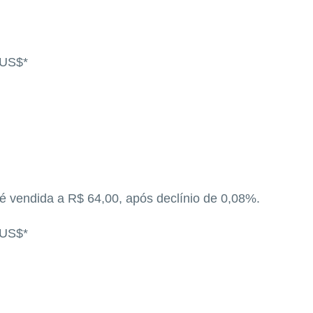
)
 US$*
 é vendida a R$ 64,00, após declínio de 0,08%.
 US$*