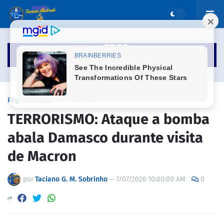
Página inicial
TERRORISMO
TERRORISMO: Ataque a bomba
abala Damasco durante visita
de Macron
por
Taciano G. M. Sobrinho
—
7/07/2026 10:00:00 AM
0