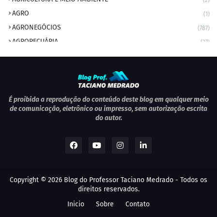
(2)
AGRO
(1)
AGRONEGÓCIOS
(787)
AGROPECUÁRIA
(37)
AMBIENTE
(9)
ANIVERSARIANTE DO DIA
(2)
ANIVERSÁRIO DA CIDADE
(2)
ANIVERSÁRIOS
(1)
É proibida a reprodução do conteúdo deste blog em qualquer meio
de comunicação, eletrônico ou impresso, sem autorização escrita
APEXBRASIL
(1)
do autor.
artigo
(5)
ARTIGOS
(339)
ARTIGOS JURÍDICOS
(17)
AS RAPIDINHAS DO PROFESSOR
(1)
Copyright ©
2026
Blog do Professor Taciano Medrado
- Todos os
AVIAÇÃO
(1)
direitos reservados.
BOLETIM
(1)
Inicio
Sobre
Contato
BOMBEIRO MILITAR
(1)