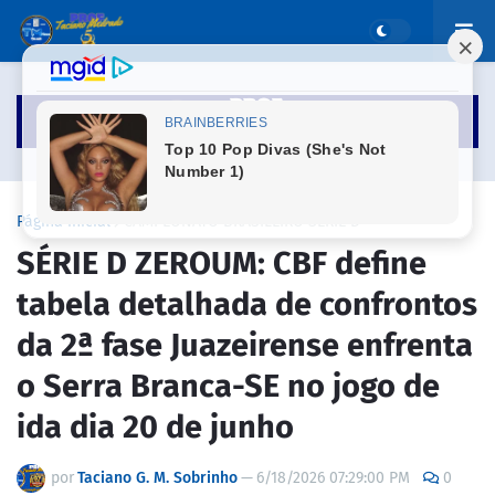
Página inicial
CAMPEONATO BRASILEIRO SÉRIE D
SÉRIE D ZEROUM: CBF define
tabela detalhada de confrontos
da 2ª fase Juazeirense enfrenta
o Serra Branca-SE no jogo de
ida dia 20 de junho
por
Taciano G. M. Sobrinho
—
6/18/2026 07:29:00 PM
0