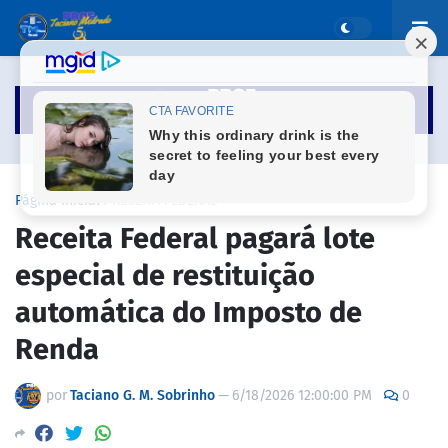
Página inicial
RECEITA FEDERAL
Receita Federal pagará lote
especial de restituição
automática do Imposto de
Renda
por
Taciano G. M. Sobrinho
—
6/18/2026 12:00:00 PM
0