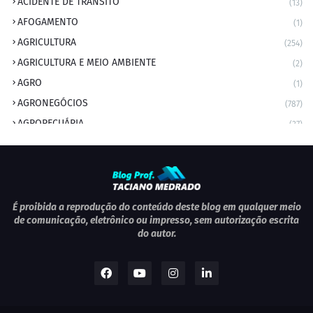
ACIDENTE DE TRÂNSITO
(13)
AFOGAMENTO
(1)
AGRICULTURA
(254)
AGRICULTURA E MEIO AMBIENTE
(2)
AGRO
(1)
AGRONEGÓCIOS
(787)
AGROPECUÁRIA
(37)
AMBIENTE
(9)
ANIVERSARIANTE DO DIA
(2)
ANIVERSÁRIO DA CIDADE
(2)
ANIVERSÁRIOS
(1)
É proibida a reprodução do conteúdo deste blog em qualquer meio
de comunicação, eletrônico ou impresso, sem autorização escrita
APEXBRASIL
(1)
do autor.
artigo
(5)
ARTIGOS
(339)
ARTIGOS JURÍDICOS
(17)
AS RAPIDINHAS DO PROFESSOR
(1)