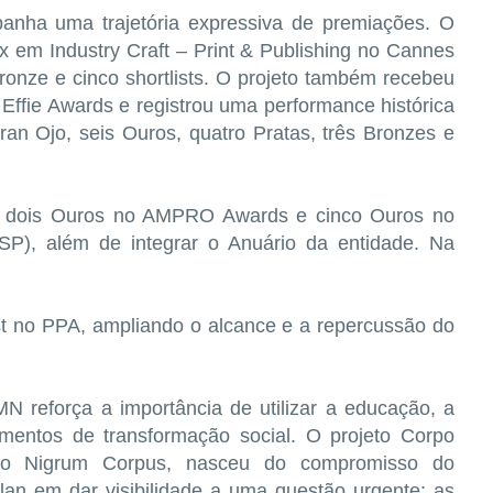
nha uma trajetória expressiva de premiações. O
 em Industry Craft – Print & Publishing no Cannes
onze e cinco shortlists. O projeto também recebeu
ffie Awards e registrou uma performance histórica
an Ojo, seis Ouros, quatro Pratas, três Bronzes e
com dois Ouros no AMPRO Awards e cinco Ouros no
P), além de integrar o Anuário da entidade. Na
ist no PPA, ampliando o alcance e a repercussão do
 reforça a importância de utilizar a educação, a
mentos de transformação social. O projeto Corpo
ivro Nigrum Corpus, nasceu do compromisso do
lan em dar visibilidade a uma questão urgente: as