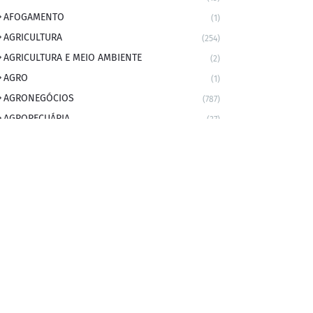
AFOGAMENTO
(1)
AGRICULTURA
(254)
AGRICULTURA E MEIO AMBIENTE
(2)
AGRO
(1)
AGRONEGÓCIOS
(787)
AGROPECUÁRIA
(37)
AMBIENTE
(9)
ANIVERSARIANTE DO DIA
(2)
ANIVERSÁRIO DA CIDADE
(2)
ANIVERSÁRIOS
(1)
APEXBRASIL
(1)
artigo
(5)
ARTIGOS
(339)
ARTIGOS JURÍDICOS
(17)
AS RAPIDINHAS DO PROFESSOR
(1)