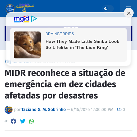
Página inicial
DESASTRES NATURAIS
MIDR reconhece a situação de
emergência em dez cidades
afetadas por desastres
por
Taciano G. M. Sobrinho
—
6/16/2026 12:00:00 PM
0