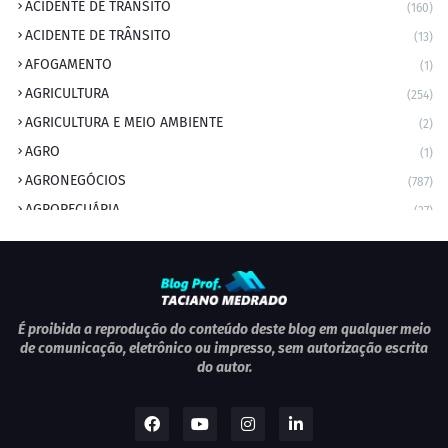
ACIDENTE DE TRANSITO
(160)
ACIDENTE DE TRÂNSITO
(13)
AFOGAMENTO
(1)
AGRICULTURA
(254)
AGRICULTURA E MEIO AMBIENTE
(2)
AGRO
(1)
AGRONEGÓCIOS
(787)
AGROPECUÁRIA
(37)
AMBIENTE
(9)
ANIVERSARIANTE DO DIA
(2)
ANIVERSÁRIO DA CIDADE
(2)
ANIVERSÁRIOS
(1)
É proibida a reprodução do conteúdo deste blog em qualquer meio
de comunicação, eletrônico ou impresso, sem autorização escrita
APEXBRASIL
(1)
do autor.
artigo
(5)
ARTIGOS
(339)
ARTIGOS JURÍDICOS
(17)