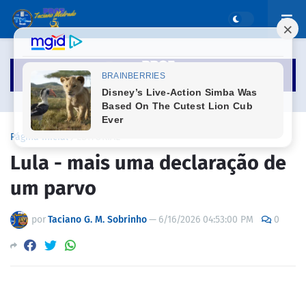
Página inicial
EDITORIAL
Lula - mais uma declaração de
um parvo
por
Taciano G. M. Sobrinho
—
6/16/2026 04:53:00 PM
0