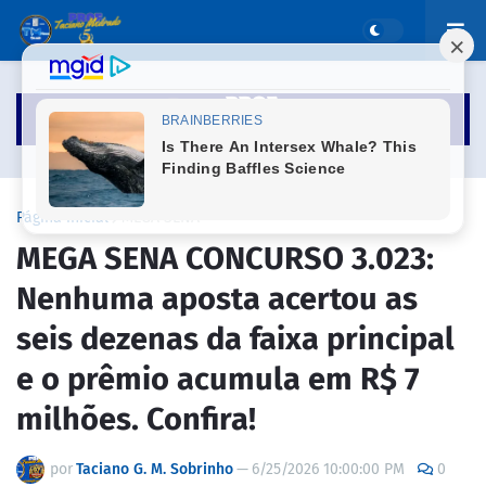
Página inicial
MEGA SENA
MEGA SENA CONCURSO 3.023:
Nenhuma aposta acertou as
seis dezenas da faixa principal
e o prêmio acumula em R$ 7
milhões. Confira!
por
Taciano G. M. Sobrinho
—
6/25/2026 10:00:00 PM
0