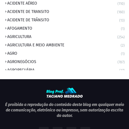
ACIDENTE AÉREO
(110)
ACIDENTE DE TRANSITO
(160)
ACIDENTE DE TRÂNSITO
(13)
AFOGAMENTO
(1)
AGRICULTURA
(254)
AGRICULTURA E MEIO AMBIENTE
(2)
AGRO
(1)
AGRONEGÓCIOS
(787)
AGROPECUÁRIA
(37)
AMBIENTE
(9)
ANIVERSARIANTE DO DIA
(2)
ANIVERSÁRIO DA CIDADE
(2)
ANIVERSÁRIOS
(1)
É proibida a reprodução do conteúdo deste blog em qualquer meio
de comunicação, eletrônico ou impresso, sem autorização escrita
APEXBRASIL
(1)
do autor.
artigo
(5)
ARTIGOS
(339)