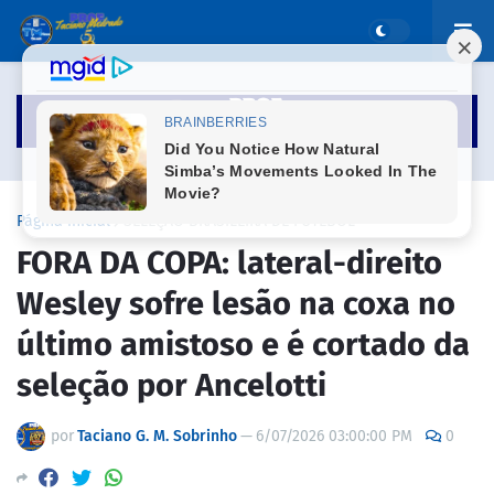
Página inicial
SELEÇÃO BRASILEIRA DE FUTEBOL
FORA DA COPA: lateral-direito
Wesley sofre lesão na coxa no
último amistoso e é cortado da
seleção por Ancelotti
por
Taciano G. M. Sobrinho
—
6/07/2026 03:00:00 PM
0