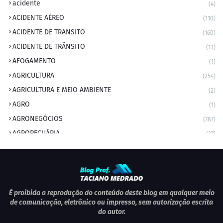
acidente
(4)
ACIDENTE AÉREO
(110)
ACIDENTE DE TRANSITO
(160)
ACIDENTE DE TRÂNSITO
(13)
AFOGAMENTO
(1)
AGRICULTURA
(254)
AGRICULTURA E MEIO AMBIENTE
(2)
AGRO
(1)
AGRONEGÓCIOS
(787)
AGROPECUÁRIA
(37)
AMBIENTE
(9)
ANIVERSARIANTE DO DIA
(2)
ANIVERSÁRIO DA CIDADE
(2)
ANIVERSÁRIOS
(1)
É proibida a reprodução do conteúdo deste blog em qualquer meio
de comunicação, eletrônico ou impresso, sem autorização escrita
APEXBRASIL
(1)
do autor.
artigo
(5)