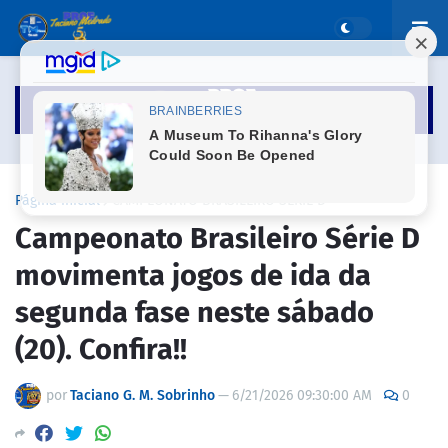
Página inicial
CAMPEONATO BRASILEIRO SÉRIE D
Campeonato Brasileiro Série D
movimenta jogos de ida da
segunda fase neste sábado
(20). Confira!!
por
Taciano G. M. Sobrinho
—
6/21/2026 09:30:00 AM
0