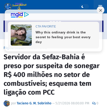
Página inicial
POLÍCIA CIVIL
Servidor da Sefaz-Bahia é
preso por suspeita de sonegar
R$ 400 milhões no setor de
combustíveis; esquema tem
ligação com PCC
por
Taciano G. M. Sobrinho
—
5/21/2026 08:00:00 PM
0