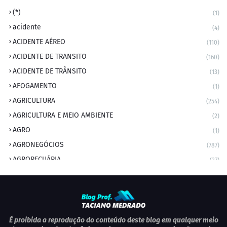
(*)
(1)
acidente
(4)
ACIDENTE AÉREO
(110)
ACIDENTE DE TRANSITO
(160)
ACIDENTE DE TRÂNSITO
(13)
AFOGAMENTO
(1)
AGRICULTURA
(254)
AGRICULTURA E MEIO AMBIENTE
(2)
AGRO
(1)
AGRONEGÓCIOS
(787)
AGROPECUÁRIA
(37)
AMBIENTE
(9)
ANIVERSARIANTE DO DIA
(2)
ANIVERSÁRIO DA CIDADE
(2)
ANIVERSÁRIOS
(1)
É proibida a reprodução do conteúdo deste blog em qualquer meio