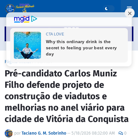
Página inicial
POLÍTICA
Pré-candidato Carlos Muniz
Filho defende projeto de
construção de viadutos e
melhorias no anel viário para
cidade de Vitória da Conquista
por
Taciano G. M. Sobrinho
—
5/18/2026 08:32:00 AM
0