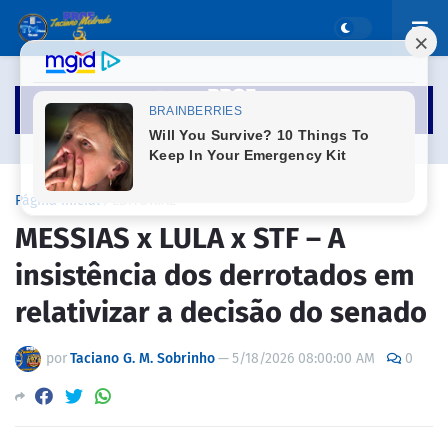
Página inicial
EDITORIAL
MESSIAS x LULA x STF – A
insistência dos derrotados em
relativizar a decisão do senado
por
Taciano G. M. Sobrinho
—
5/18/2026 08:00:00 AM
0