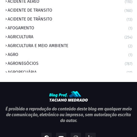
ACIDENTE AÉREO
(110)
ACIDENTE DE TRANSITO
(160)
ACIDENTE DE TRÂNSITO
(13)
AFOGAMENTO
(1)
AGRICULTURA
(254)
AGRICULTURA E MEIO AMBIENTE
(2)
AGRO
(1)
AGRONEGÓCIOS
(787)
AGROPECUÁRIA
(37)
AMBIENTE
(9)
ANIVERSARIANTE DO DIA
(2)
ANIVERSÁRIO DA CIDADE
(2)
ANIVERSÁRIOS
(1)
É proibida a reprodução do conteúdo deste blog em qualquer meio
de comunicação, eletrônico ou impresso, sem autorização escrita
APEXBRASIL
(1)
do autor.
artigo
(5)
ARTIGOS
(339)