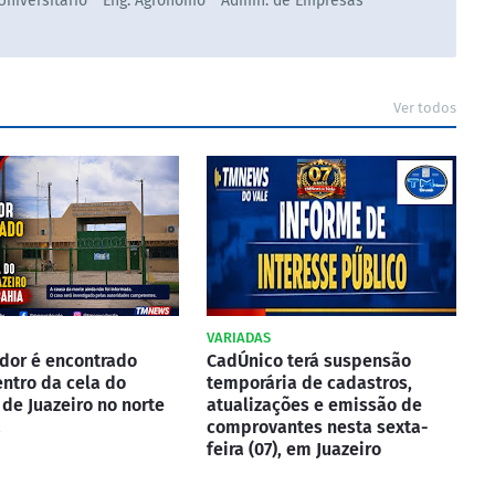
 Universitário * Eng. Agronômo * Admin. de Empresas *
Ver todos
VARIADAS
dor é encontrado
CadÚnico terá suspensão
ntro da cela do
temporária de cadastros,
 de Juazeiro no norte
atualizações e emissão de
a
comprovantes nesta sexta-
feira (07), em Juazeiro