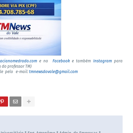
tacianomedrado.com
e no
Facebook
e também
Instagram
para
 do professor TM)
ale pelo e-mail:
tmnewsdovale@gmail.com