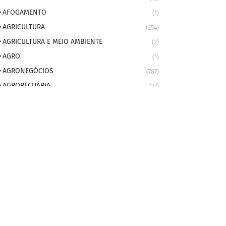
AFOGAMENTO
(1)
AGRICULTURA
(254)
AGRICULTURA E MEIO AMBIENTE
(2)
AGRO
(1)
AGRONEGÓCIOS
(787)
AGROPECUÁRIA
(37)
AMBIENTE
(9)
ANIVERSARIANTE DO DIA
(2)
ANIVERSÁRIO DA CIDADE
(2)
ANIVERSÁRIOS
(1)
APEXBRASIL
(1)
artigo
(5)
ARTIGOS
(339)
ARTIGOS JURÍDICOS
(17)
AS RAPIDINHAS DO PROFESSOR
(1)