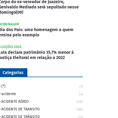
Corpo do ex-vereador de Juazeiro,
Genivaldo Medrado será sepultado nesse
domingo(09)
HOMENAGEM
Dia dos Pais: uma homenagem a quem
ensina pelo exemplo
ELEIÇÕES 2026
Lula declara patrimônio 35,7% menor à
Justiça Eleitoral em relação a 2022
Categorias
(*)
(1)
acidente
(4)
ACIDENTE AÉREO
(110)
ACIDENTE DE TRANSITO
(160)
ACIDENTE DE TRÂNSITO
(13)