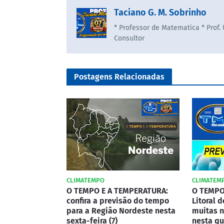
Taciano G. M. Sobrinho
* Professor de Matematica * Prof.
Consultor
Postagens Relacionadas
CLIMATEMPO
CLIMATEM
O TEMPO E A TEMPERATURA:
O TEMPO
confira a previsão do tempo
Litoral 
para a Região Nordeste nesta
muitas n
sexta-feira (7)
nesta qu