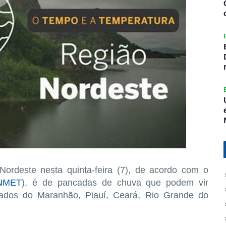
ordeste nesta quinta-feira (7), de acordo com o
NMET
), é de pancadas de chuva que podem vir
ados do Maranhão, Piauí, Ceará, Rio Grande do