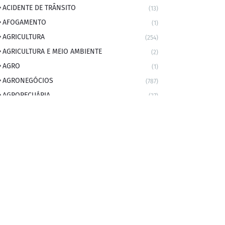
ACIDENTE DE TRÂNSITO
(13)
AFOGAMENTO
(1)
AGRICULTURA
(254)
AGRICULTURA E MEIO AMBIENTE
(2)
AGRO
(1)
AGRONEGÓCIOS
(787)
AGROPECUÁRIA
(37)
AMBIENTE
(9)
ANIVERSARIANTE DO DIA
(2)
ANIVERSÁRIO DA CIDADE
(2)
ANIVERSÁRIOS
(1)
APEXBRASIL
(1)
artigo
(5)
ARTIGOS
(339)
ARTIGOS JURÍDICOS
(17)