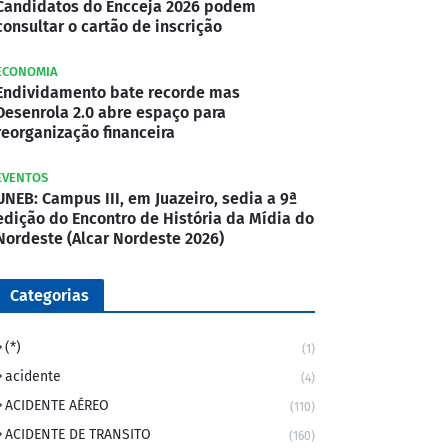
Candidatos do Encceja 2026 podem
consultar o cartão de inscrição
ECONOMIA
Endividamento bate recorde mas
Desenrola 2.0 abre espaço para
reorganização financeira
EVENTOS
UNEB: Campus III, em Juazeiro, sedia a 9ª
edição do Encontro de História da Mídia do
Nordeste (Alcar Nordeste 2026)
Categorias
(*)
(1)
acidente
(4)
ACIDENTE AÉREO
(110)
ACIDENTE DE TRANSITO
(160)