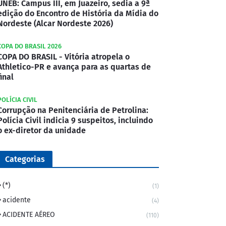
UNEB: Campus III, em Juazeiro, sedia a 9ª
edição do Encontro de História da Mídia do
Nordeste (Alcar Nordeste 2026)
COPA DO BRASIL 2026
COPA DO BRASIL - Vitória atropela o
Athletico-PR e avança para as quartas de
final
POLÍCIA CIVIL
Corrupção na Penitenciária de Petrolina:
Polícia Civil indicia 9 suspeitos, incluindo
o ex-diretor da unidade
Categorias
(*)
(1)
acidente
(4)
ACIDENTE AÉREO
(110)