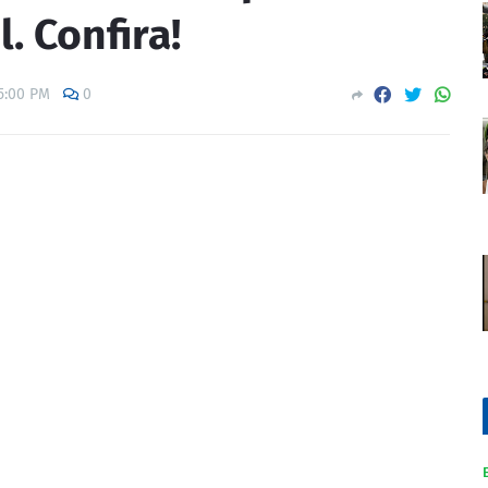
. Confira!
5:00 PM
0