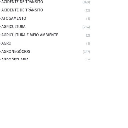
ACIDENTE DE TRANSITO
(160)
ACIDENTE DE TRÂNSITO
(13)
AFOGAMENTO
(1)
AGRICULTURA
(254)
AGRICULTURA E MEIO AMBIENTE
(2)
AGRO
(1)
AGRONEGÓCIOS
(787)
AGROPECUÁRIA
(37)
AMBIENTE
(9)
ANIVERSARIANTE DO DIA
(2)
ANIVERSÁRIO DA CIDADE
(2)
ANIVERSÁRIOS
(1)
APEXBRASIL
(1)
artigo
(5)
ARTIGOS
(339)
ARTIGOS JURÍDICOS
(17)