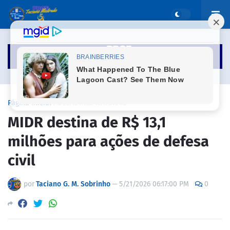
Página inicial
DESASTRES NATURAIS
MIDR destina de R$ 13,1
milhões para ações de defesa
civil
por
Taciano G. M. Sobrinho
—
5/21/2026 06:17:00 PM
0