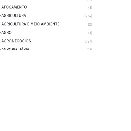
AFOGAMENTO
(1)
AGRICULTURA
(254)
AGRICULTURA E MEIO AMBIENTE
(2)
AGRO
(1)
AGRONEGÓCIOS
(787)
AGROPECUÁRIA
(37)
AMBIENTE
(9)
ANIVERSARIANTE DO DIA
(2)
ANIVERSÁRIO DA CIDADE
(2)
ANIVERSÁRIOS
(1)
APEXBRASIL
(1)
artigo
(5)
ARTIGOS
(339)
ARTIGOS JURÍDICOS
(17)
AS RAPIDINHAS DO PROFESSOR
(1)