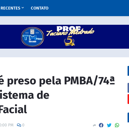
RECENTES
CONTATO
é preso pela PMBA/74ª
Sistema de
acial
0:00 PM
0