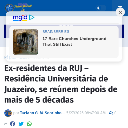
Página inicial
VARIADAS
Ex-residentes da RUJ –
Residência Universitária de
Juazeiro, se reúnem depois de
mais de 5 décadas
por
Taciano G. M. Sobrinho
—
5/27/2026 08:47:00 AM
0