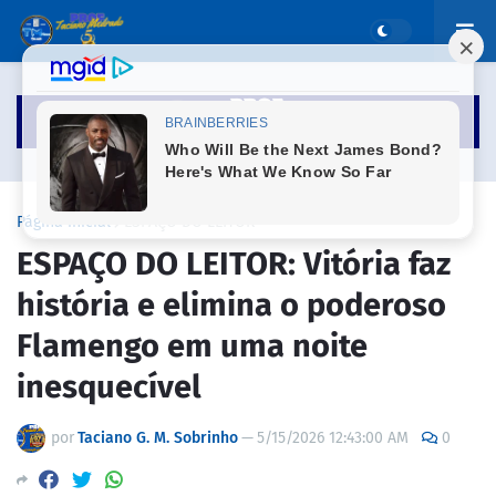
Página inicial
ESPAÇO DO LEITOR
ESPAÇO DO LEITOR: Vitória faz
história e elimina o poderoso
Flamengo em uma noite
inesquecível
por
Taciano G. M. Sobrinho
—
5/15/2026 12:43:00 AM
0