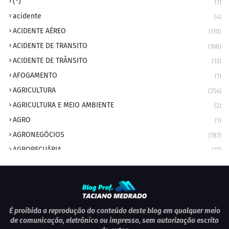
(*)
(1)
acidente
(4)
ACIDENTE AÉREO
(110)
ACIDENTE DE TRANSITO
(160)
ACIDENTE DE TRÂNSITO
(13)
AFOGAMENTO
(1)
AGRICULTURA
(254)
AGRICULTURA E MEIO AMBIENTE
(2)
AGRO
(1)
AGRONEGÓCIOS
(787)
AGROPECUÁRIA
(37)
AMBIENTE
(9)
ANIVERSARIANTE DO DIA
(2)
ANIVERSÁRIO DA CIDADE
(2)
ANIVERSÁRIOS
(1)
É proibida a reprodução do conteúdo deste blog em qualquer meio
de comunicação, eletrônico ou impresso, sem autorização escrita
APEXBRASIL
(1)