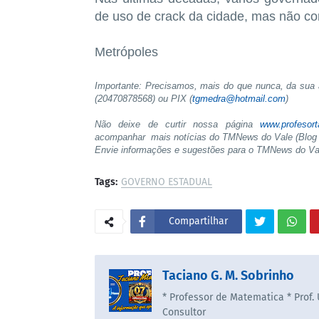
de uso de crack da cidade, mas não c
Metrópoles
Importante: Precisamos, mais do que nunca, da sua a
(20470878568) ou PIX (
tgmedra@hotmail.com
)
Não deixe de curtir nossa página
www.profesor
acompanhar mais notícias do TMNews do Vale (Blog 
Envie informações e sugestões para o TMNews do V
Tags:
GOVERNO ESTADUAL
Compartilhar
Taciano G. M. Sobrinho
* Professor de Matematica * Prof.
Consultor