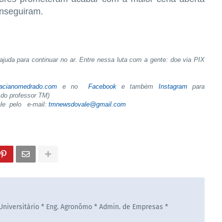
onseguiram.
juda para continuar no ar. Entre nessa luta com a gente: doe via PIX
tacianomedrado.com
e no
Facebook
e também
Instagram
para
do professor TM)
ale pelo e-mail:
tmnewsdovale@gmail.com
 Universitário * Eng. Agronômo * Admin. de Empresas *