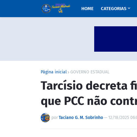
HOME
CATEGORIAS
Página inicial
GOVERNO ESTADUAL
Tarcísio decreta f
que PCC não contr
por
Taciano G. M. Sobrinho
—
12/18/2025 06