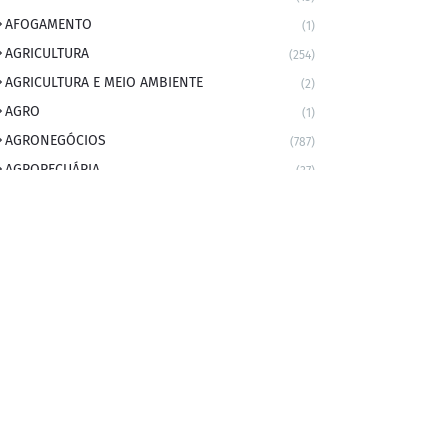
AFOGAMENTO
(1)
AGRICULTURA
(254)
AGRICULTURA E MEIO AMBIENTE
(2)
AGRO
(1)
AGRONEGÓCIOS
(787)
AGROPECUÁRIA
(37)
AMBIENTE
(9)
ANIVERSARIANTE DO DIA
(2)
ANIVERSÁRIO DA CIDADE
(2)
ANIVERSÁRIOS
(1)
APEXBRASIL
(1)
artigo
(5)
ARTIGOS
(339)
ARTIGOS JURÍDICOS
(17)
AS RAPIDINHAS DO PROFESSOR
(1)