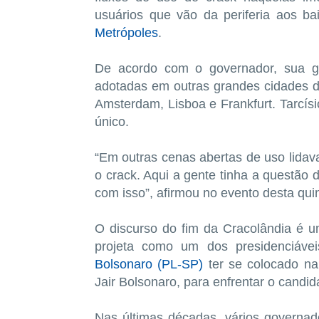
usuários que vão da periferia aos b
Metrópoles
.
De acordo com o governador, sua ges
adotadas em outras grandes cidades 
Amsterdam, Lisboa e Frankfurt. Tarcísi
único.
“Em outras cenas abertas de uso lidav
o crack. Aqui a gente tinha a questão 
com isso”, afirmou no evento desta quin
O discurso do fim da Cracolândia é um
projeta como um dos presidenciáv
Bolsonaro (PL-SP)
ter se colocado na
Jair Bolsonaro, para enfrentar o candi
Nas últimas décadas, vários governa