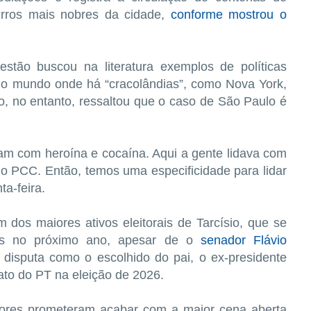
airros mais nobres da cidade,
conforme mostrou o
tão buscou na literatura exemplos de políticas
do mundo onde há “cracolândias”, como Nova York,
o, no entanto, ressaltou que o caso de São Paulo é
am com heroína e cocaína. Aqui a gente lidava com
do PCC. Então, temos uma especificidade para lidar
ta-feira.
 dos maiores ativos eleitorais de Tarcísio, que se
eis no próximo ano, apesar de o
senador Flávio
 disputa como o escolhido do pai, o ex-presidente
dato do PT na eleição de 2026.
dores prometeram acabar com a maior cena aberta