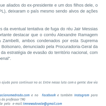
e aliados do ex-presidente e um dos filhos dele, o
(PL), deixaram o país mesmo sendo alvos de ações
 da eventual tentativa de fuga do réu Jair Messias
rtante destacar que o corréu Alexandre Ramagem
rla Zambelli, ambos condenados por esta Suprema
s Bolsonaro, denunciado pela Procuradoria-Geral da
a estratégia de evasão do território nacional, com
penal".
 ajuda para continuar no ar. Entre nessa luta com a gente: doe via
tacianomedrado.com
e no
Facebook
e também
Instagram
para
 do professor TM)
ale pelo e-mail:
tmnewsdovale@gmail.com