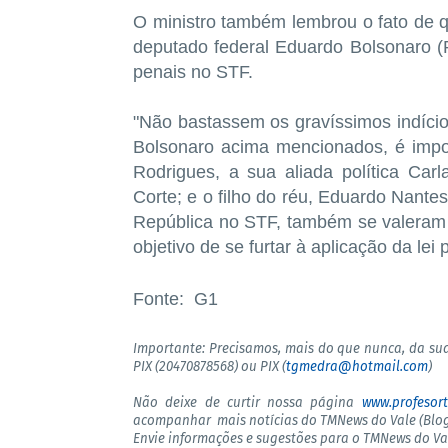
O ministro também lembrou o fato de qu
deputado federal Eduardo Bolsonaro 
penais no STF.
"Não bastassem os gravíssimos indícios
Bolsonaro acima mencionados, é impo
Rodrigues, a sua aliada política Ca
Corte; e o filho do réu, Eduardo Nante
República no STF, também se valeram d
objetivo de se furtar à aplicação da lei 
Fonte: G1
Importante: Precisamos, mais do que nunca, da sua
PIX (20470878568) ou PIX (
tgmedra@hotmail.com
)
Não deixe de curtir nossa página
www.profesor
acompanhar mais notícias do TMNews do Vale (Blog
Envie informações e sugestões para o TMNews do V