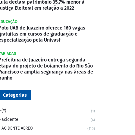
Lula declara patrimônio 35,7% menor à
Justiça Eleitoral em relação a 2022
EDUCAÇÃO
Polo UAB de Juazeiro oferece 160 vagas
gratuitas em cursos de graduação e
especialização pela Univasf
VARIADAS
Prefeitura de Juazeiro entrega segunda
etapa do projeto de boiamento do Rio São
Francisco e amplia segurança nas áreas de
banho
Categorias
(*)
(1)
acidente
(4)
ACIDENTE AÉREO
(110)