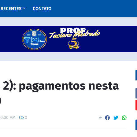
RECENTES
CONTATO
S 2): pagamentos nesta
)
00:00 AM
0