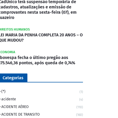
CadÚnico terá suspensão temporária de
cadastros, atualizações e emissão de
comprovantes nesta sexta-feira (07), em
Juazeiro
DIREITOS HUMANOS
LEI MARIA DA PENHA COMPLETA 20 ANOS – O
QUE MUDOU?
ECONOMIA
Ibovespa fecha o último pregão aos
175.546,36 pontos, após queda de 0,74%
Categorias
(*)
(1)
acidente
(4)
ACIDENTE AÉREO
(110)
ACIDENTE DE TRANSITO
(160)