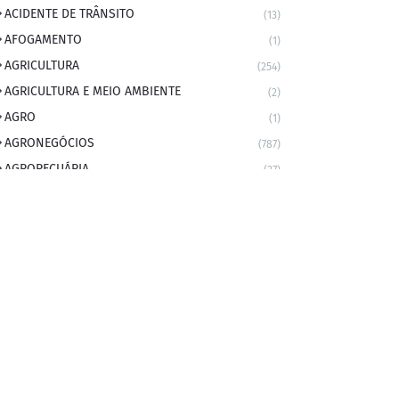
ACIDENTE DE TRÂNSITO
(13)
AFOGAMENTO
(1)
AGRICULTURA
(254)
AGRICULTURA E MEIO AMBIENTE
(2)
AGRO
(1)
AGRONEGÓCIOS
(787)
AGROPECUÁRIA
(37)
AMBIENTE
(9)
ANIVERSARIANTE DO DIA
(2)
ANIVERSÁRIO DA CIDADE
(2)
ANIVERSÁRIOS
(1)
APEXBRASIL
(1)
artigo
(5)
ARTIGOS
(339)
ARTIGOS JURÍDICOS
(17)