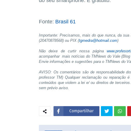
do seu smartphone. É gratuito.
Fonte:
Brasil 61
Importante: Precisamos, mais do que nunca, da sua a
(20470878568) ou PIX (
tgmedra@hotmail.com
)
Não deixe de curtir nossa página
www.profesor
acompanhar mais notícias do TMNews do Vale (Blog 
Envie informações e sugestões para o TMNews do V
AVISO: Os comentários são de responsabilidade do
professor TM) Qualquer reclamação ou reparação é 
conteúdos que violem a lei e/ ou direitos de terceiro
sem prévio aviso.
Compartilhar