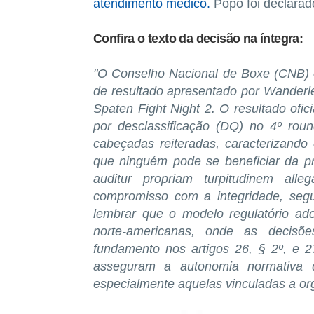
atendimento médico.
Popó foi declarad
Confira o texto da decisão na íntegra:
"O Conselho Nacional de Boxe (CNB) o
de resultado apresentado por Wanderle
Spaten Fight Night 2. O resultado ofici
por desclassificação (DQ) no 4º roun
cabeçadas reiteradas, caracterizando
que ninguém pode se beneficiar da pró
auditur propriam turpitudinem al
compromisso com a integridade, segu
lembrar que o modelo regulatório ad
norte-americanas, onde as decisõ
fundamento nos artigos 26, § 2º, e 2
asseguram a autonomia normativa da
especialmente aquelas vinculadas a or