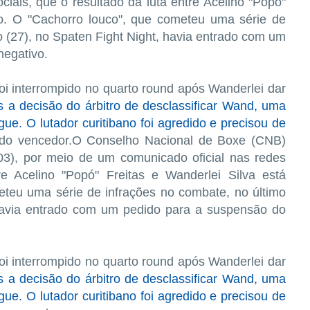
iais, que o resultado da luta entre Acelino "Popó"
do. O "Cachorro louco", que cometeu uma série de
 (27), no Spaten Fight Night, havia entrado com um
negativo.
oi interrompido no quarto round após Wanderlei dar
 a decisão do árbitro de desclassificar Wand, uma
e. O lutador curitibano foi agredido e precisou de
ado vencedor.O Conselho Nacional de Boxe (CNB)
(03), por meio de um comunicado oficial nas redes
re Acelino "Popó" Freitas e Wanderlei Silva está
eteu uma série de infrações no combate, no último
 havia entrado com um pedido para a suspensão do
oi interrompido no quarto round após Wanderlei dar
 a decisão do árbitro de desclassificar Wand, uma
e. O lutador curitibano foi agredido e precisou de