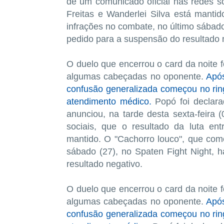
de um comunicado oficial nas redes soc
Freitas e Wanderlei Silva está manti
infrações no combate, no último sábado
pedido para a suspensão do resultado 
O duelo que encerrou o card da noite f
algumas cabeçadas no oponente.
Após
confusão generalizada começou no ringu
atendimento médico.
Popó foi declar
anunciou, na tarde desta sexta-feira 
sociais, que o resultado da luta ent
mantido. O "Cachorro louco", que com
sábado (27), no Spaten Fight Night,
resultado negativo.
O duelo que encerrou o card da noite f
algumas cabeçadas no oponente.
Após
confusão generalizada começou no ringu