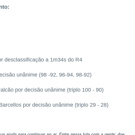
nto:
or desclassificação a 1m34s do R4
ecisão unânime (98 -92, 96-94, 98-92)
cão por decisão unânime (triplo 100 - 90)
cellos por decisão unânime (triplo 29 - 28)
a ajuda para continuar no ar. Entre nessa luta com a gente: doe