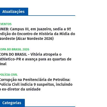
Atualizações
EVENTOS
UNEB: Campus III, em Juazeiro, sedia a 9ª
edição do Encontro de História da Mídia do
Nordeste (Alcar Nordeste 2026)
COPA DO BRASIL 2026
COPA DO BRASIL - Vitória atropela o
Athletico-PR e avança para as quartas de
final
POLÍCIA CIVIL
Corrupção na Penitenciária de Petrolina:
Polícia Civil indicia 9 suspeitos, incluindo
o ex-diretor da unidade
Categorias