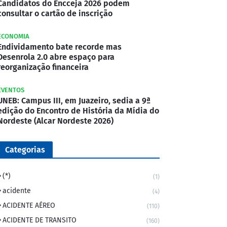
Candidatos do Encceja 2026 podem
consultar o cartão de inscrição
ECONOMIA
Endividamento bate recorde mas
Desenrola 2.0 abre espaço para
reorganização financeira
EVENTOS
UNEB: Campus III, em Juazeiro, sedia a 9ª
edição do Encontro de História da Mídia do
Nordeste (Alcar Nordeste 2026)
Categorias
(*)
(1)
acidente
(4)
ACIDENTE AÉREO
(110)
ACIDENTE DE TRANSITO
(160)