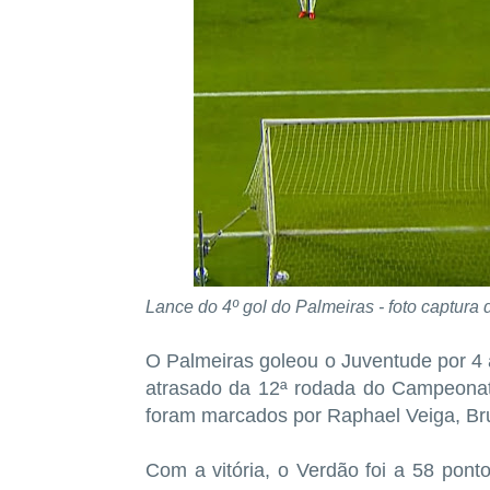
Lance do 4º gol do Palmeiras - foto captura d
O Palmeiras goleou o Juventude por 4 a
atrasado da 12ª rodada do Campeonato
foram marcados por Raphael Veiga, Br
Com a vitória, o Verdão foi a 58 ponto