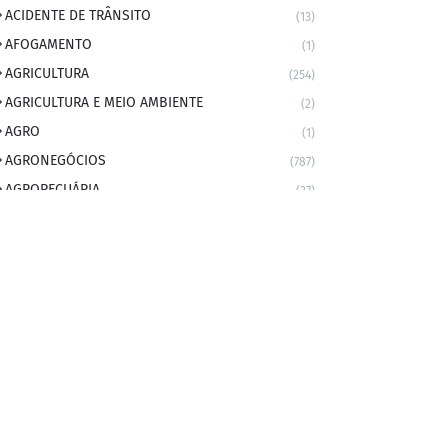
ACIDENTE DE TRÂNSITO
(13)
AFOGAMENTO
(1)
AGRICULTURA
(254)
AGRICULTURA E MEIO AMBIENTE
(2)
AGRO
(1)
AGRONEGÓCIOS
(787)
AGROPECUÁRIA
(37)
AMBIENTE
(9)
ANIVERSARIANTE DO DIA
(2)
ANIVERSÁRIO DA CIDADE
(2)
ANIVERSÁRIOS
(1)
APEXBRASIL
(1)
artigo
(5)
ARTIGOS
(339)
ARTIGOS JURÍDICOS
(17)