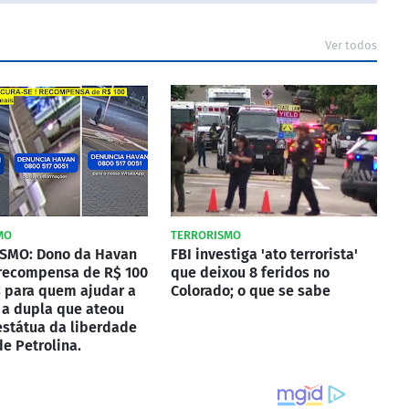
Ver todos
MO
TERRORISMO
SMO: Dono da Havan
FBI investiga 'ato terrorista'
 recompensa de R$ 100
que deixou 8 feridos no
s para quem ajudar a
Colorado; o que se sabe
 a dupla que ateou
estátua da liberdade
de Petrolina.