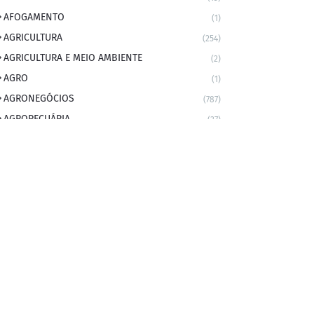
AFOGAMENTO
(1)
AGRICULTURA
(254)
AGRICULTURA E MEIO AMBIENTE
(2)
AGRO
(1)
AGRONEGÓCIOS
(787)
AGROPECUÁRIA
(37)
AMBIENTE
(9)
ANIVERSARIANTE DO DIA
(2)
ANIVERSÁRIO DA CIDADE
(2)
ANIVERSÁRIOS
(1)
APEXBRASIL
(1)
artigo
(5)
ARTIGOS
(339)
ARTIGOS JURÍDICOS
(17)
AS RAPIDINHAS DO PROFESSOR
(1)