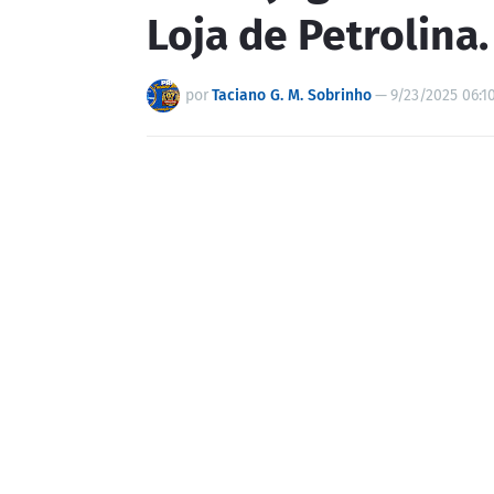
Loja de Petrolina.
por
Taciano G. M. Sobrinho
—
9/23/2025 06:1