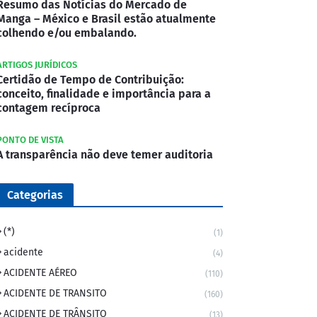
Resumo das Notícias do Mercado de
Manga – México e Brasil estão atualmente
colhendo e/ou embalando.
ARTIGOS JURÍDICOS
Certidão de Tempo de Contribuição:
conceito, finalidade e importância para a
contagem recíproca
PONTO DE VISTA
A transparência não deve temer auditoria
Categorias
(*)
(1)
acidente
(4)
ACIDENTE AÉREO
(110)
ACIDENTE DE TRANSITO
(160)
ACIDENTE DE TRÂNSITO
(13)