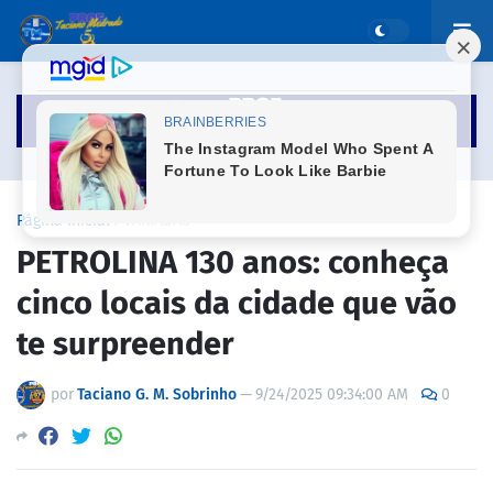
Página inicial
VARIADAS
PETROLINA 130 anos: conheça
cinco locais da cidade que vão
te surpreender
por
Taciano G. M. Sobrinho
—
9/24/2025 09:34:00 AM
0