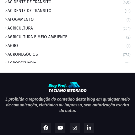
ACIDENTE DE TRANSITO
(160)
ACIDENTE DE TRÂNSITO
(13)
AFOGAMENTO
(1)
AGRICULTURA
(254)
AGRICULTURA E MEIO AMBIENTE
(2)
AGRO
(1)
AGRONEGÓCIOS
(787)
AGROPECUÁRIA
(37)
AMBIENTE
(9)
ANIVERSARIANTE DO DIA
(2)
ANIVERSÁRIO DA CIDADE
(2)
ANIVERSÁRIOS
(1)
É proibida a reprodução do conteúdo deste blog em qualquer meio
de comunicação, eletrônico ou impresso, sem autorização escrita
APEXBRASIL
(1)
do autor.
artigo
(5)
ARTIGOS
(339)
ARTIGOS JURÍDICOS
(17)