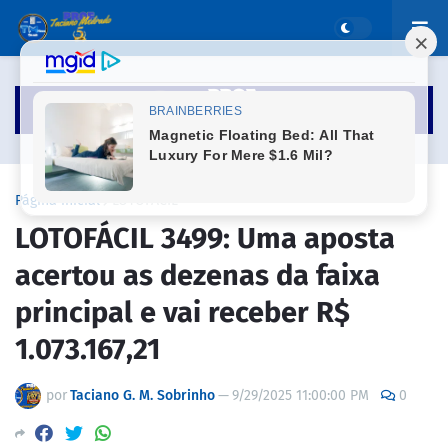
Página inicial
LOTOFÁCIL
LOTOFÁCIL 3499: Uma aposta
acertou as dezenas da faixa
principal e vai receber R$
1.073.167,21
por
Taciano G. M. Sobrinho
—
9/29/2025 11:00:00 PM
0