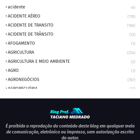
acidente
(4)
ACIDENTE AÉREO
(110)
ACIDENTE DE TRANSITO
(160)
ACIDENTE DE TRÂNSITO
(13)
AFOGAMENTO
(1)
AGRICULTURA
(254)
AGRICULTURA E MEIO AMBIENTE
(2)
AGRO
(1)
AGRONEGÓCIOS
(787)
AGROPECUÁRIA
(37)
AMBIENTE
(9)
ANIVERSARIANTE DO DIA
(2)
ANIVERSÁRIO DA CIDADE
(2)
ANIVERSÁRIOS
(1)
É proibida a reprodução do conteúdo deste blog em qualquer meio
de comunicação, eletrônico ou impresso, sem autorização escrita
APEXBRASIL
(1)
do autor.