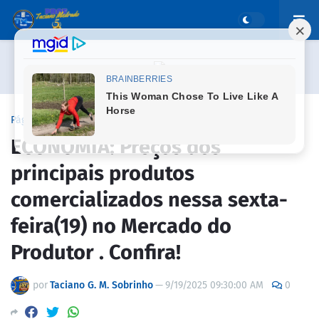
Página inicial
ECONOMIA
ECONOMIA: Preços dos
principais produtos
comercializados nessa sexta-
feira(19) no Mercado do
Produtor . Confira!
por
Taciano G. M. Sobrinho
—
9/19/2025 09:30:00 AM
0