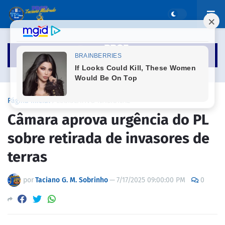
Página inicial
LEGISLATIVO NACIONAL
Câmara aprova urgência do PL
sobre retirada de invasores de
terras
por
Taciano G. M. Sobrinho
—
7/17/2025 09:00:00 PM
0