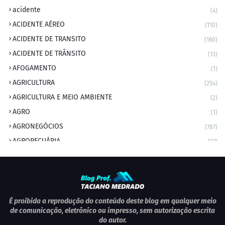
acidente
(4)
ACIDENTE AÉREO
(110)
ACIDENTE DE TRANSITO
(160)
ACIDENTE DE TRÂNSITO
(13)
AFOGAMENTO
(1)
AGRICULTURA
(254)
AGRICULTURA E MEIO AMBIENTE
(2)
AGRO
(1)
AGRONEGÓCIOS
(787)
AGROPECUÁRIA
(37)
AMBIENTE
(9)
ANIVERSARIANTE DO DIA
(2)
ANIVERSÁRIO DA CIDADE
(2)
ANIVERSÁRIOS
(1)
É proibida a reprodução do conteúdo deste blog em qualquer meio
de comunicação, eletrônico ou impresso, sem autorização escrita
APEXBRASIL
(1)
do autor.