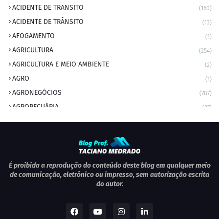
ACIDENTE DE TRANSITO
(160)
ACIDENTE DE TRÂNSITO
(13)
AFOGAMENTO
(1)
AGRICULTURA
(254)
AGRICULTURA E MEIO AMBIENTE
(2)
AGRO
(1)
AGRONEGÓCIOS
(787)
AGROPECUÁRIA
(37)
AMBIENTE
(9)
ANIVERSARIANTE DO DIA
(2)
ANIVERSÁRIO DA CIDADE
(2)
ANIVERSÁRIOS
(1)
É proibida a reprodução do conteúdo deste blog em qualquer meio
de comunicação, eletrônico ou impresso, sem autorização escrita
APEXBRASIL
(1)
do autor.
artigo
(5)
ARTIGOS
(339)