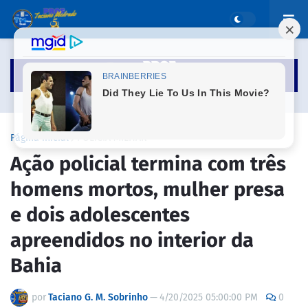
Página inicial
POLICIA MILITAR
Ação policial termina com três
homens mortos, mulher presa
e dois adolescentes
apreendidos no interior da
Bahia
por
Taciano G. M. Sobrinho
—
4/20/2025 05:00:00 PM
0