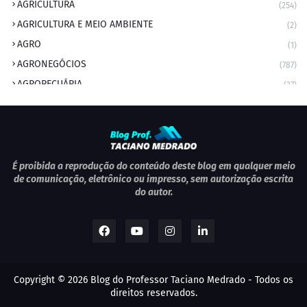
AGRICULTURA
(254)
AGRICULTURA E MEIO AMBIENTE
(2)
AGRO
(1)
AGRONEGÓCIOS
(787)
AGROPECUÁRIA
(37)
AMBIENTE
(9)
ANIVERSARIANTE DO DIA
(2)
ANIVERSÁRIO DA CIDADE
(2)
ANIVERSÁRIOS
(1)
É proibida a reprodução do conteúdo deste blog em qualquer meio
de comunicação, eletrônico ou impresso, sem autorização escrita
APEXBRASIL
(1)
do autor.
artigo
(5)
ARTIGOS
(339)
ARTIGOS JURÍDICOS
(17)
AS RAPIDINHAS DO PROFESSOR
(1)
Copyright ©
2026
Blog do Professor Taciano Medrado
- Todos os
AVIAÇÃO
(1)
direitos reservados.
BOLETIM
(1)