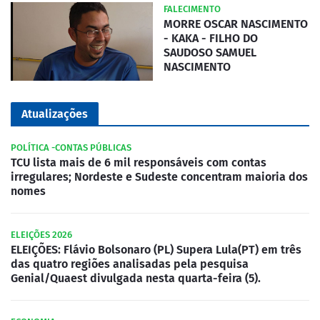
FALECIMENTO
MORRE OSCAR NASCIMENTO
- KAKA - FILHO DO
SAUDOSO SAMUEL
NASCIMENTO
Atualizações
POLÍTICA -CONTAS PÚBLICAS
TCU lista mais de 6 mil responsáveis com contas
irregulares; Nordeste e Sudeste concentram maioria dos
nomes
ELEIÇÕES 2026
ELEIÇÕES: Flávio Bolsonaro (PL) Supera Lula(PT) em três
das quatro regiões analisadas pela pesquisa
Genial/Quaest divulgada nesta quarta-feira (5).