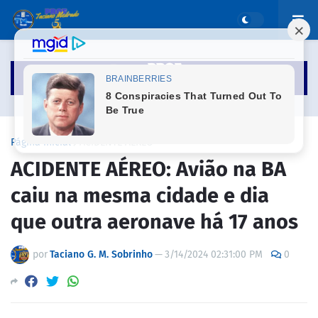
Página inicial
ACIDENTE AÉREO
ACIDENTE AÉREO: Avião na BA
caiu na mesma cidade e dia
que outra aeronave há 17 anos
por
Taciano G. M. Sobrinho
—
3/14/2024 02:31:00 PM
0