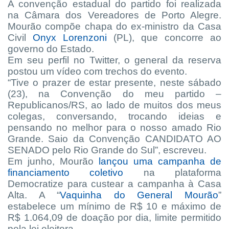
A convenção estadual do partido foi realizada
na Câmara dos Vereadores de Porto Alegre.
Mourão compõe chapa do ex-ministro da Casa
Civil
Onyx Lorenzoni
(PL), que concorre ao
governo do Estado.
Em seu perfil no Twitter, o general da reserva
postou um vídeo com trechos do evento.
“Tive o prazer de estar presente, neste sábado
(23), na Convenção do meu partido –
Republicanos/RS, ao lado de muitos dos meus
colegas, conversando, trocando ideias e
pensando no melhor para o nosso amado Rio
Grande. Saio da Convenção CANDIDATO AO
SENADO pelo Rio Grande do Sul”, escreveu.
Em junho, Mourão
lançou uma campanha de
financiamento coletivo
na plataforma
Democratize para custear a campanha à Casa
Alta. A “
Vaquinha do General Mourão
”
estabelece um mínimo de R$ 10 e máximo de
R$ 1.064,09 de doação por dia, limite permitido
pela lei eleitora.