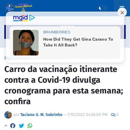
Página inicial
CORONAVÍRUS
Carro da vacinação itinerante
contra a Covid-19 divulga
cronograma para esta semana;
confira
por
Taciano G. M. Sobrinho
—
7/10/2022 04:58:00 PM
0