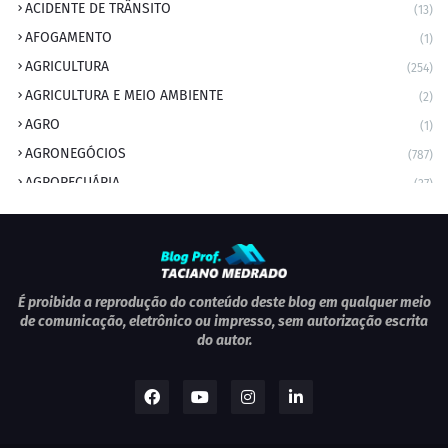
ACIDENTE DE TRÂNSITO
(13)
AFOGAMENTO
(1)
AGRICULTURA
(254)
AGRICULTURA E MEIO AMBIENTE
(2)
AGRO
(1)
AGRONEGÓCIOS
(787)
AGROPECUÁRIA
(37)
AMBIENTE
(9)
ANIVERSARIANTE DO DIA
(2)
ANIVERSÁRIO DA CIDADE
(2)
ANIVERSÁRIOS
(1)
É proibida a reprodução do conteúdo deste blog em qualquer meio
de comunicação, eletrônico ou impresso, sem autorização escrita
APEXBRASIL
(1)
do autor.
artigo
(5)
ARTIGOS
(339)
ARTIGOS JURÍDICOS
(17)
AS RAPIDINHAS DO PROFESSOR
(1)