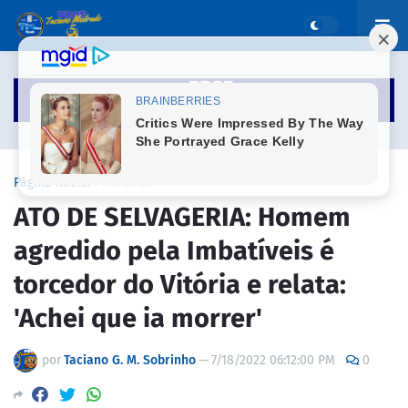
Página inicial
FUTEBOL
ATO DE SELVAGERIA: Homem
agredido pela Imbatíveis é
torcedor do Vitória e relata:
'Achei que ia morrer'
por
Taciano G. M. Sobrinho
—
7/18/2022 06:12:00 PM
0